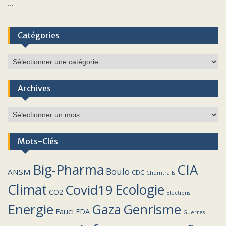
…
Catégories
Catégories
Archives
Archives
Mots-Clés
Big-Pharma
CIA
Boulo
ANSM
CDC
Chemtrails
Climat
Covid19
Ecologie
CO2
Elections
Energie
Genrisme
Gaza
Fauci
FDA
Guerres