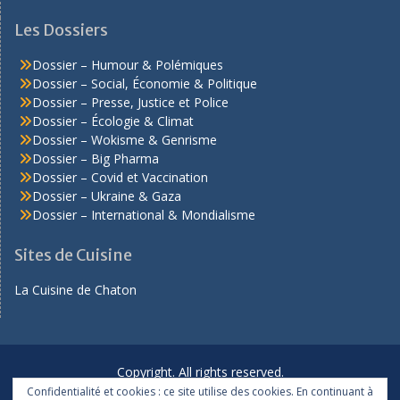
Les Dossiers
Dossier – Humour & Polémiques
Dossier – Social, Économie & Politique
Dossier – Presse, Justice et Police
Dossier – Écologie & Climat
Dossier – Wokisme & Genrisme
Dossier – Big Pharma
Dossier – Covid et Vaccination
Dossier – Ukraine & Gaza
Dossier – International & Mondialisme
Sites de Cuisine
La Cuisine de Chaton
Copyright. All rights reserved.
Confidentialité et cookies : ce site utilise des cookies. En continuant à
Proudly powered by WordPress
|
Education Hub by
WEN