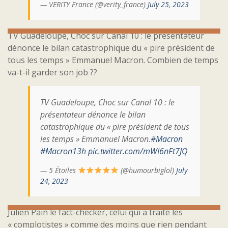
— VERITY France (@verity_france)
July 25, 2023
TV Guadeloupe, Choc sur Canal 10 : le présentateur
dénonce le bilan catastrophique du « pire président de
tous les temps » Emmanuel Macron. Combien de temps
va-t-il garder son job ??
TV Guadeloupe, Choc sur Canal 10 : le
présentateur dénonce le bilan
catastrophique du « pire président de tous
les temps » Emmanuel Macron.
#Macron
#Macron13h
pic.twitter.com/mWI6nFt7JQ
— 5 Étoiles
(@humourbiglol)
July
24, 2023
Julien Pain le fact-checker, celui qui a traité les
« complotistes » comme des moins que rien pendant