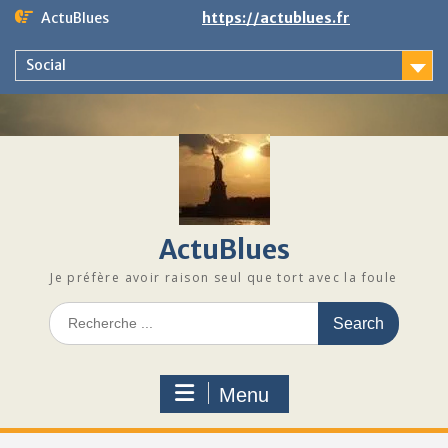
Skip
ActuBlues
https://actublues.fr
to
content
Social
ActuBlues
Je préfère avoir raison seul que tort avec la foule
Search
for:
Menu