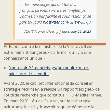
et des mensonges qui ont tué des
français, ça vous suivra très longtemps.
L’adhésion par facilité et soumission ça se
paie toujours
pic.twitter.com/GIYwWk5Yju
— VERITY France (@verity_france)
July 23, 2023
Pr Raoult contre le ministère de la Vérité : « Il est
extrêmement dangereux d’affirmer qu’il y a une
connaissance unique »
francesoir.fr/–debriefings/pr-raoult-contre-
ministere-de-la-verite
Avant 2020, le cabinet international de conseil en
stratégie McKinsey, a réalisé un rapport élogieux de
l’outil de recherche que constitue l’IHU-Méditerranée.
En mars 2020, l’étude Gautret, sur la bithérapie
azithromycine + hydroxychloroquine démontre la