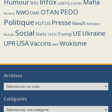
Infox
Humour
Mafia
IHU
Livres
LGBTQ
PEDO
OTAN
NWO
OMS
Nazisme
Politique
Presse
POTUS
Raoult
Retraites
Social
UE
Ukraine
Stats
Trump
TECH
Russie
USA
Wokisme
Vaccins
UPR
WEF
Archives
Archives
Catégories
Catégories