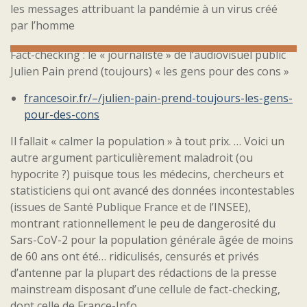
les messages attribuant la pandémie à un virus créé
par l’homme
Fact-checking : le « journaliste » de l’audiovisuel public
Julien Pain prend (toujours) « les gens pour des cons »
francesoir.fr/–/julien-pain-prend-toujours-les-gens-
pour-des-cons
Il fallait « calmer la population » à tout prix. … Voici un
autre argument particulièrement maladroit (ou
hypocrite ?) puisque tous les médecins, chercheurs et
statisticiens qui ont avancé des données incontestables
(issues de Santé Publique France et de l’INSEE),
montrant rationnellement le peu de dangerosité du
Sars-CoV-2 pour la population générale âgée de moins
de 60 ans ont été… ridiculisés, censurés et privés
d’antenne par la plupart des rédactions de la presse
mainstream disposant d’une cellule de fact-checking,
dont celle de France-Info.