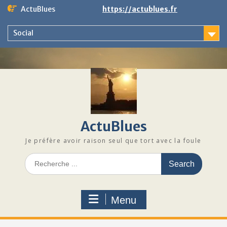
Skip
ActuBlues
https://actublues.fr
to
content
Social
ActuBlues
Je préfère avoir raison seul que tort avec la foule
Search
for:
Menu