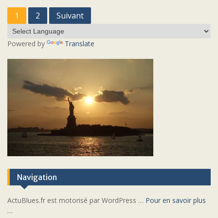
Pagination
1
2
Suivant
des
publications
Powered by
Translate
Navigation
ActuBlues.fr est motorisé par WordPress …
Pour en savoir plus
…