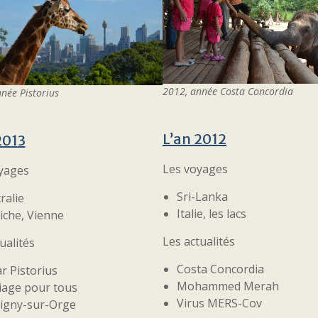
2012, année Costa Concordia
née Pistorius
L’a
n 201
2
201
3
Les voyages
yages
Sri-Lanka
ralie
Italie, les lacs
iche, Vienne
Les actualités
ualités
Costa Concordia
r Pistorius
Mohammed Merah
age pour tous
Virus MERS-Cov
igny-sur-Orge