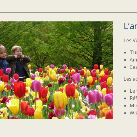
L’a
Les V
Tu
Am
Ca
Les ac
Le 
Réf
Min
Wik