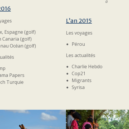
a
2016
L’a
n 2015
yages
x, Espagne (golf)
Les voyages
 Canaria (golf)
Pérou
nau Océan (golf)
Les actualités
ualités
Charlie Hebdo
mp
Cop21
ama Papers
Migrants
ch Turquie
Syrisa