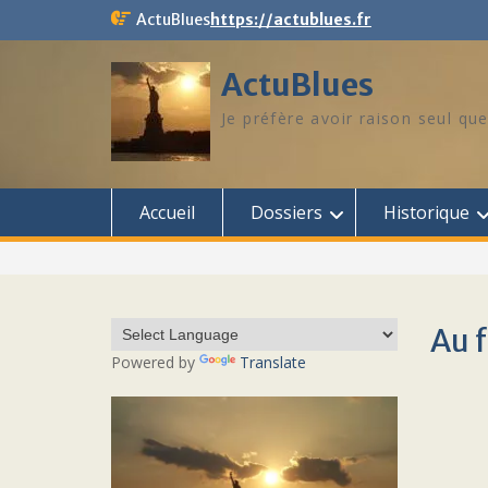
Skip
ActuBlues
https://actublues.fr
to
content
ActuBlues
Je préfère avoir raison seul que
Accueil
Dossiers
Historique
Au f
Powered by
Translate