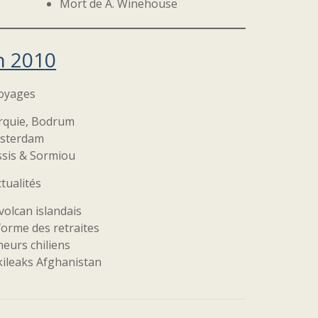
Mort de A. Winehouse
n 201
0
oyages
rquie, Bodrum
sterdam
ssis & Sormiou
tualités
volcan islandais
orme des retraites
eurs chiliens
ileaks Afghanistan