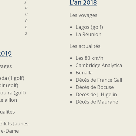
J
L’an 2018
a
u
Les voyages
n
e
Lagos (golf)
s
La Réunion
Les actualités
2019
Les 80 km/h
Cambridge Analytica
yages
Benalla
da (1 golf)
Décès de France Gall
ir (golf)
Décès de Bocuse
ouira (golf)
Décès de J. Higelin
elaillon
Décès de Maurane
ualités
Gilets Jaunes
re-Dame