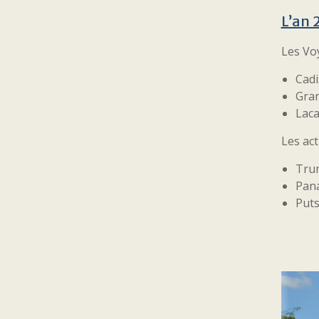
L’an 
Les Vo
Cadi
Gran
Laca
Les act
Tru
Pan
Puts