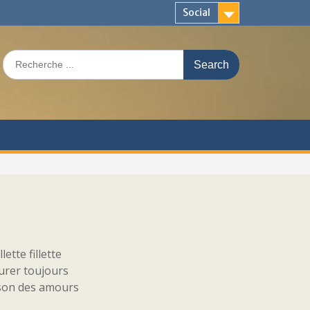
Social
Search
for:
lette fillette
durer toujours
aison des amours