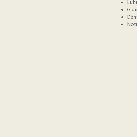
Lubr
Guai
Démi
Not