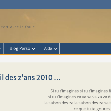
 tort avec la foule
Blog Perso
Aide
il des z’ans 2010 …
Si tu t’imagines si tu t’imagines fil
si tu t’imagines xa va xa va xa va 
la saison des za la saison des za s
ce que tu te goures