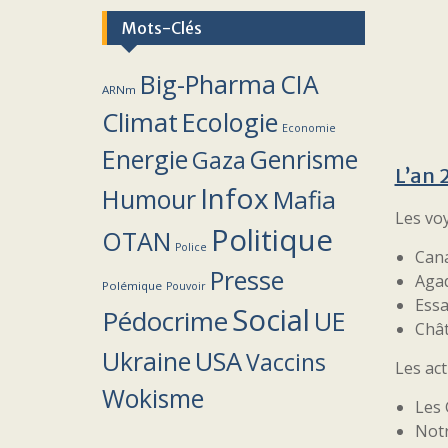
Mots-Clés
Big-Pharma
CIA
ARNm
Climat
Ecologie
Economie
Energie
Genrisme
Gaza
L’an 
Infox
Humour
Mafia
Les vo
Politique
OTAN
Police
Cana
Presse
Agad
Polémique
Pouvoir
Essa
Social
Pédocrime
UE
Chât
Ukraine
USA
Vaccins
Les act
Wokisme
Les 
Not