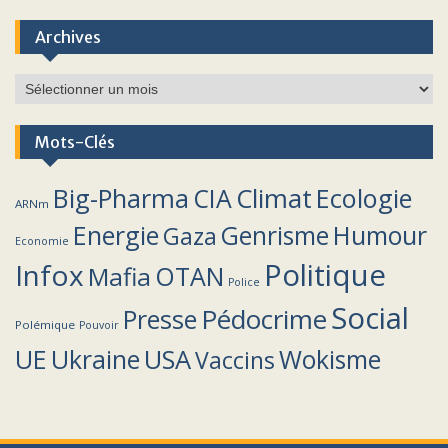
Archives
Archives
Mots-Clés
Climat
Big-Pharma
CIA
Ecologie
ARNm
Energie
Humour
Genrisme
Gaza
Economie
Politique
Infox
OTAN
Mafia
Police
Social
Pédocrime
Presse
Polémique
Pouvoir
UE
Ukraine
USA
Wokisme
Vaccins