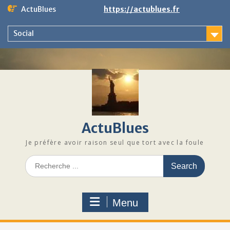
Skip
ActuBlues
https://actublues.fr
to
content
Social
ActuBlues
Je préfère avoir raison seul que tort avec la foule
Search
for:
Menu