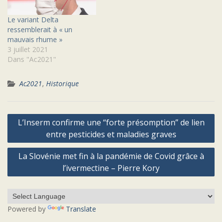
Le variant Delta
ressemblerait à « un
mauvais rhume »
3 juillet 2021
Dans "Ac2021"
Ac2021
,
Historique
Navigation
L’Inserm confirme une “forte présomption” de lien
de
entre pesticides et maladies graves
l’article
La Slovénie met fin à la pandémie de Covid grâce à
l’ivermectine – Pierre Kory
Powered by
Translate