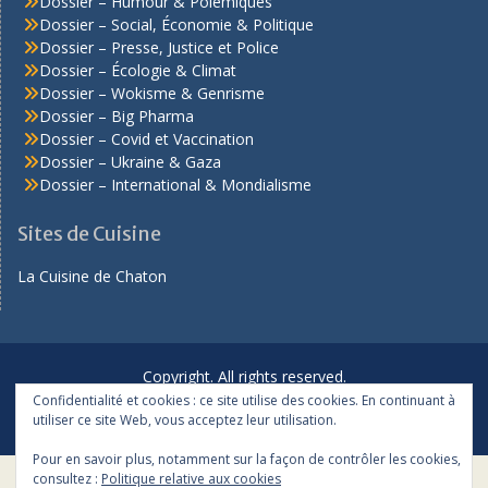
Dossier – Humour & Polémiques
Dossier – Social, Économie & Politique
Dossier – Presse, Justice et Police
Dossier – Écologie & Climat
Dossier – Wokisme & Genrisme
Dossier – Big Pharma
Dossier – Covid et Vaccination
Dossier – Ukraine & Gaza
Dossier – International & Mondialisme
Sites de Cuisine
La Cuisine de Chaton
Copyright. All rights reserved.
Confidentialité et cookies : ce site utilise des cookies. En continuant à
Proudly powered by WordPress
|
Education Hub by
WEN
utiliser ce site Web, vous acceptez leur utilisation.
Themes
Pour en savoir plus, notamment sur la façon de contrôler les cookies,
consultez :
Politique relative aux cookies