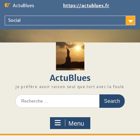
Skip
ActuBlues
https://actublues.fr
to
content
Social
ActuBlues
Je préfère avoir raison seul que tort avec la foule
Search
for:
Menu