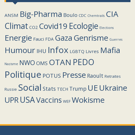
Big-Pharma
CIA
Boulo
ANSM
CDC
Chemtrails
Climat
Covid19
Ecologie
CO2
Elections
Energie
Genrisme
Gaza
Fauci
FDA
Guerres
Infox
Humour
Mafia
IHU
Livres
LGBTQ
PEDO
OTAN
NWO
OMS
Nazisme
Politique
Presse
POTUS
Raoult
Retraites
Social
UE
Ukraine
Stats
Trump
TECH
Russie
USA
Wokisme
Vaccins
UPR
WEF