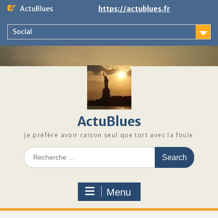
Skip
ActuBlues
https://actublues.fr
to
content
Social
ActuBlues
Je préfère avoir raison seul que tort avec la foule
Search
for:
Menu