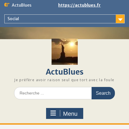
Skip
ActuBlues
https://actublues.fr
to
content
Social
ActuBlues
Je préfère avoir raison seul que tort avec la foule
Search
for:
Menu