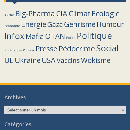
Climat
Big-Pharma
CIA
Ecologie
ARNm
Energie
Humour
Genrisme
Gaza
Economie
Politique
Infox
OTAN
Mafia
Police
Social
Pédocrime
Presse
Polémique
Pouvoir
UE
Ukraine
USA
Wokisme
Vaccins
Archives
Archives
Catégories