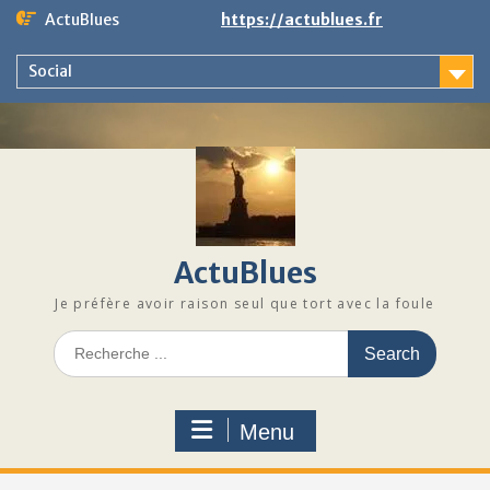
Skip
ActuBlues
https://actublues.fr
to
content
Social
ActuBlues
Je préfère avoir raison seul que tort avec la foule
Search
for:
Menu