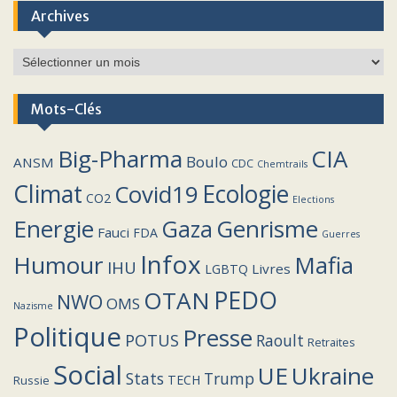
Archives
Archives
Mots-Clés
Big-Pharma
CIA
Boulo
ANSM
CDC
Chemtrails
Climat
Covid19
Ecologie
CO2
Elections
Energie
Genrisme
Gaza
Fauci
FDA
Guerres
Infox
Humour
Mafia
IHU
Livres
LGBTQ
PEDO
OTAN
NWO
OMS
Nazisme
Politique
Presse
POTUS
Raoult
Retraites
Social
UE
Ukraine
Stats
Trump
TECH
Russie