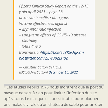
Pfizer's Clinical Study Report on the 12-15
y.old april 2021 – page 38
unknown benefits / data gaps
Vaccine effectiveness against
– asymptomatic infection
– Long-term effects of COVID-19 disease
– Mortality
– SARS-CoV-2
transmission
https://t.co/euZK5OqR9m
pic.twitter.com/ZEW9bZEHdZ
— Christine Cotton OFFICIEL
(@StatChrisCotton)
December 15, 2022
« Les études depuis 1975 nous montrent que le port du
masque ne sert à rien pour limiter l’infection du site
opératoire. Le masque est aussi inutile pour bloquer
une maladie virale qu’un château de sable pour arrêter