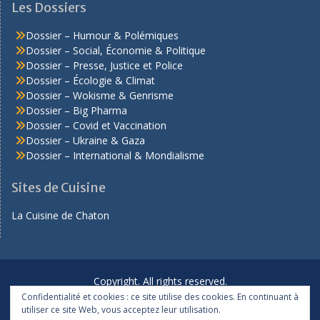
Les Dossiers
Dossier – Humour & Polémiques
Dossier – Social, Économie & Politique
Dossier – Presse, Justice et Police
Dossier – Écologie & Climat
Dossier – Wokisme & Genrisme
Dossier – Big Pharma
Dossier – Covid et Vaccination
Dossier – Ukraine & Gaza
Dossier – International & Mondialisme
Sites de Cuisine
La Cuisine de Chaton
Copyright. All rights reserved.
Confidentialité et cookies : ce site utilise des cookies. En continuant à
Proudly powered by WordPress
|
Education Hub by
WEN
utiliser ce site Web, vous acceptez leur utilisation.
Themes