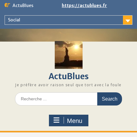
Skip
ActuBlues
https://actublues.fr
to
content
Social
ActuBlues
Je préfère avoir raison seul que tort avec la foule
Search
for:
Menu