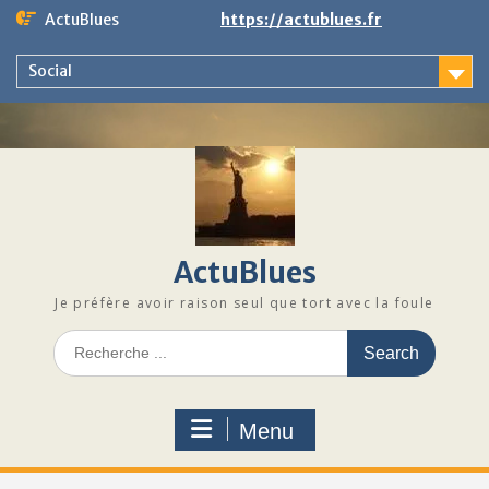
Skip
ActuBlues
https://actublues.fr
to
content
Social
ActuBlues
Je préfère avoir raison seul que tort avec la foule
Search
for:
Menu