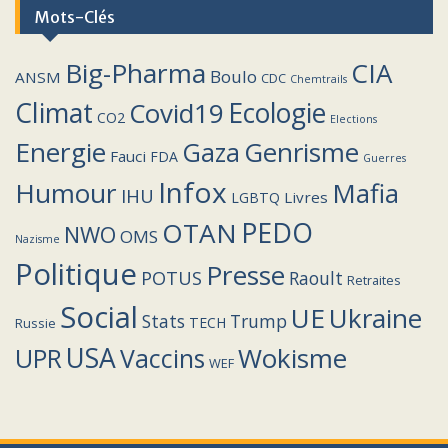
Mots-Clés
Big-Pharma
CIA
Boulo
ANSM
CDC
Chemtrails
Climat
Covid19
Ecologie
CO2
Elections
Energie
Genrisme
Gaza
Fauci
FDA
Guerres
Infox
Humour
Mafia
IHU
Livres
LGBTQ
PEDO
OTAN
NWO
OMS
Nazisme
Politique
Presse
POTUS
Raoult
Retraites
Social
UE
Ukraine
Stats
Trump
TECH
Russie
USA
Wokisme
Vaccins
UPR
WEF