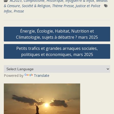
Ac2025
,
Complotisme
,
Historique
,
Infoguerre & Infox
,
Médias
& Censure
,
Société & Religion
,
Thème Presse, Justice et Police
Infox
,
Presse
Navigation
Énergie, Écologie, Habitat, Nutrition et
de
Climatologie, sujets à débattre ? mars 2025
l’article
Petits trafics et grandes arnaques sociales,
politiques et économiques, mars 2025
Powered by
Translate