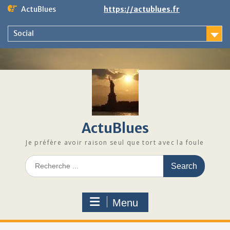
Skip
ActuBlues
https://actublues.fr
to
content
Social
ActuBlues
Je préfère avoir raison seul que tort avec la foule
Search
for:
Menu