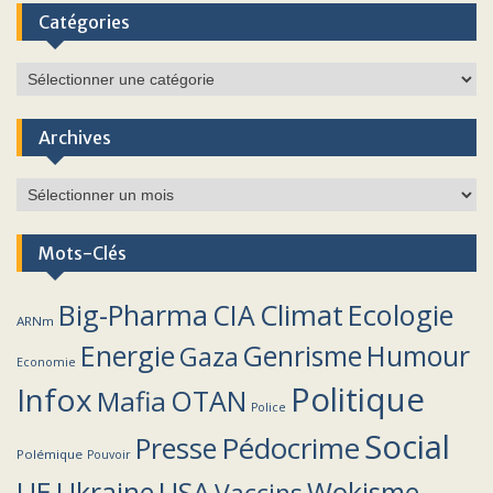
Catégories
Catégories
Archives
Archives
Mots-Clés
Climat
Big-Pharma
CIA
Ecologie
ARNm
Energie
Humour
Genrisme
Gaza
Economie
Politique
Infox
OTAN
Mafia
Police
Social
Pédocrime
Presse
Polémique
Pouvoir
UE
Ukraine
USA
Wokisme