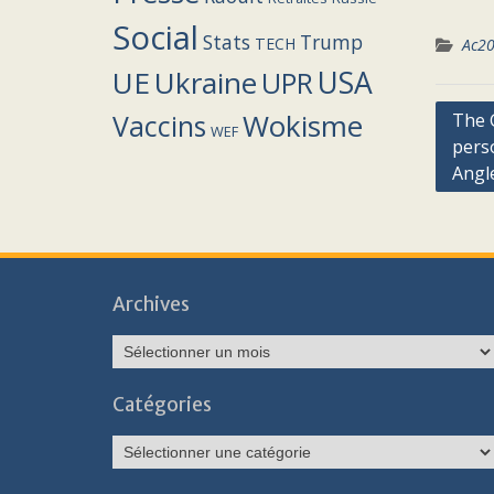
Social
Stats
Trump
TECH
Ac2
UE
Ukraine
USA
UPR
Navig
Wokisme
Vaccins
The 
WEF
pers
de
Angle
l’arti
Archives
Archives
Catégories
Catégories