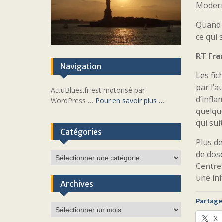
Moder
Quand o
ce qui 
RT Fra
Navigation
Les fic
par l’a
ActuBlues.fr est motorisé par
d’infla
WordPress …
Pour en savoir plus …
quelque
qui sui
Catégories
Plus de
de dos
Catégories
Centres
une inf
Archives
Partager
Archives
X