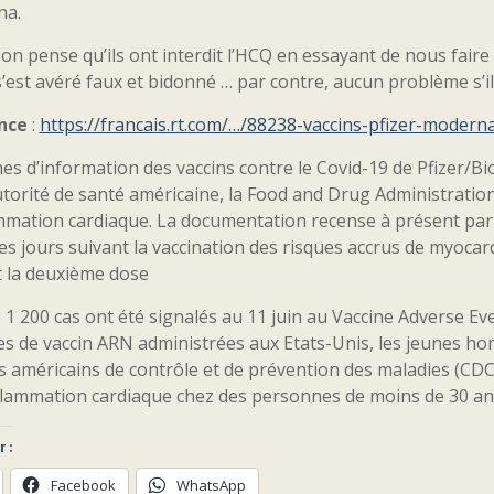
na.
n pense qu’ils ont interdit l’HCQ en essayant de nous faire 
s’est avéré faux et bidonné … par contre, aucun problème s’
nce
:
https://francais.rt.com/…/88238-vaccins-pfizer-modern
hes d’information des vaccins contre le Covid-19 de Pfizer/B
utorité de santé américaine, la Food and Drug Administratio
mmation cardiaque. La documentation recense à présent parmi
s jours suivant la vaccination des risques accrus de myocard
t la deuxième dose
 1 200 cas ont été signalés au 11 juin au Vaccine Adverse E
es de vaccin ARN administrées aux Etats-Unis, les jeunes h
 américains de contrôle et de prévention des maladies (CDC)
lammation cardiaque chez des personnes de moins de 30 ans. 
 :
Facebook
WhatsApp