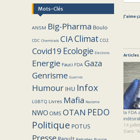
Mots-Clés
J’aime ça
Big-Pharma
Boulo
ANSM
Climat
CIA
CO2
CDC
Chemtrails
Covid19
Ecologie
Elections
Articles
Energie
Gaza
Fauci
FDA
Genrisme
Guerres
Infox
Humour
IHU
Mafia
Livres
LGBTQ
Nazisme
PEDO
OTAN
NWO
la FDA 
OMS
indésira
Politique
14 juill
POTUS
Dans "A
Presse
Raoult
Retraites
Russie