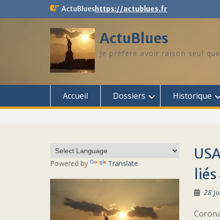
Skip
ActuBlues
https://actublues.fr
to
content
ActuBlues
Je préfère avoir raison seul que
Accueil
Dossiers
Historique
USA:
Powered by
Translate
liés
28 ju
Coronav