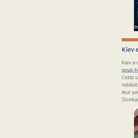
Kiev 
Kiev a 
sous-
Cette s
médiatr
leur pe
Donbass