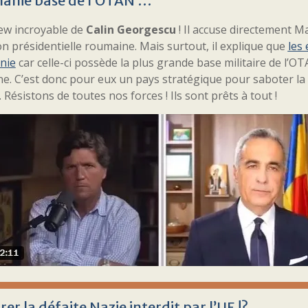
anie base de l’OTAN …
iew incroyable de
Calin Georgescu
! Il accuse directement M
ion présidentielle roumaine. Mais surtout, il explique que
les
nie
car celle-ci possède la plus grande base militaire de l’O
ne. C’est donc pour eux un pays stratégique pour saboter la 
 Résistons de toutes nos forces ! Ils sont prêts à tout !
rer la défaite Nazie interdit par l’UE !? …