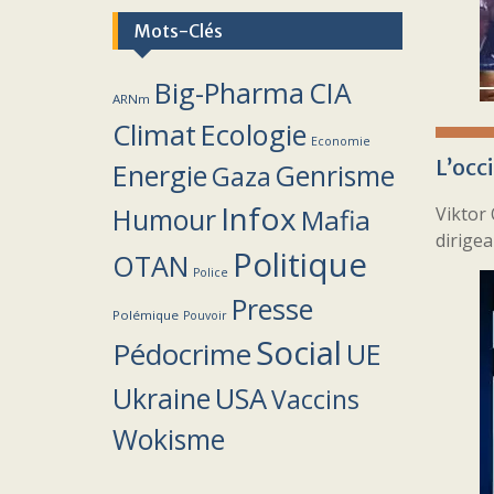
Mots-Clés
Big-Pharma
CIA
ARNm
Climat
Ecologie
Economie
L’occ
Energie
Genrisme
Gaza
Infox
Humour
Mafia
Viktor 
dirigea
Politique
OTAN
Police
Presse
Polémique
Pouvoir
Social
Pédocrime
UE
Ukraine
USA
Vaccins
Wokisme