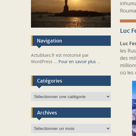
inhumai
Roumani
Luc F
Navigation
Luc Fe
les Rus
ActuBlues.fr est motorisé par
des mil
WordPress …
Pour en savoir plus …
million
où les 
Catégories
Catégories
Archives
Archives