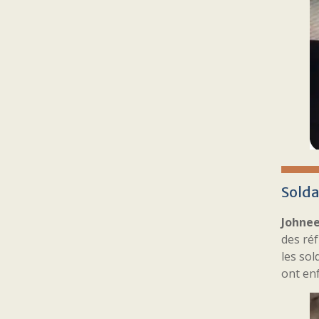
Solda
Johnee
des réf
les sol
ont enf