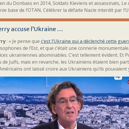
n du Donbass en 2014, Soldats Kieviens et assassinats, Le 
e base de l’OTAN, Célébrer la défaite Nazie interdit par l’UE
erry accuse l’Ukraine …
rry
: « Je pense que
c’est l’Ukraine qui a déclenché cette guer
sophones de l’Est, et que c’était une connerie monumentale.
ices ukrainiennes abominables. C’est tellement évident. Et Pou
s de Juifs, mais en revanche, les Ukrainiens étaient bien par
Américains ont laissé croire aux Ukrainiens qu’ils pouvaient y 