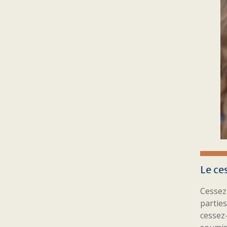
Le ce
Cessez
partie
cessez-