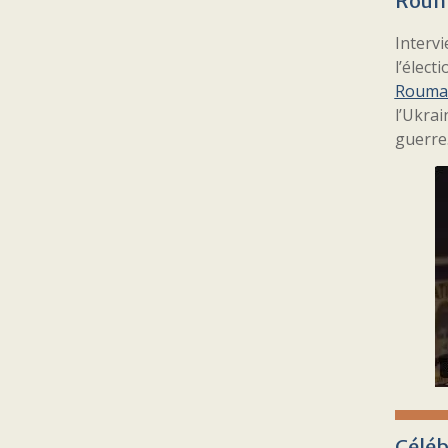
Roum
Interv
l’élect
Rouma
l’Ukrai
guerre.
Céléb