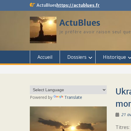
Skip
ActuBlues
https://actublues.fr
to
content
ActuBlues
Je préfère avoir raison seul que
Accueil
Dossiers
Historique
Ukra
Powered by
Translate
mond
21 av
Titres: