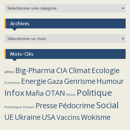
Catégories
Archives
Archives
Mots-Clés
Climat
Big-Pharma
CIA
Ecologie
ARNm
Energie
Humour
Genrisme
Gaza
Economie
Politique
Infox
OTAN
Mafia
Police
Social
Pédocrime
Presse
Polémique
Pouvoir
UE
Ukraine
USA
Wokisme
Vaccins