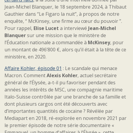
Jean-Michel Blanquer, le 18 septembre 2024, à Thibaut
Gauthier dans “Le Figaro la nuit”, à propos de notre
enquête, “ McKinsey, une firme au cœur du pouvoir ”.
Pour rappel,
Elise Lucet
a interviewé
Jean-Michel
Blanquer
sur une mission que le ministère de
l’Éducation nationale a commandée à
McKinsey
, pour
un montant de 496’800 €, alors qu’il était à la tête de ce
ministère, en 2020.
Affaire Kohler, épisode 01
: Le scandale qui menace
Macron. Comment
Alexis Kohler
, actuel secrétaire
général de l’Élysée, a-t-il pu favoriser pendant des
années les intérêts de MSC, une compagnie maritime
Italo-Suisse contrôlée par une branche de sa famille et
dont plusieurs cargos ont été découverts avec
d’importantes quantités de cocaïne ? Révélée par
Mediapart en 2018, ré-explorée en novembre 2021 par
le premier épisode de notre série documentaire «
Emmanuel, un homme d’affaires à l’Élysée », cette