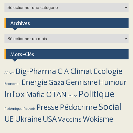
Catégories
Archives
Archives
Mots-Clés
Climat
Big-Pharma
CIA
Ecologie
ARNm
Energie
Humour
Genrisme
Gaza
Economie
Politique
Infox
OTAN
Mafia
Police
Social
Pédocrime
Presse
Polémique
Pouvoir
UE
Ukraine
USA
Wokisme
Vaccins