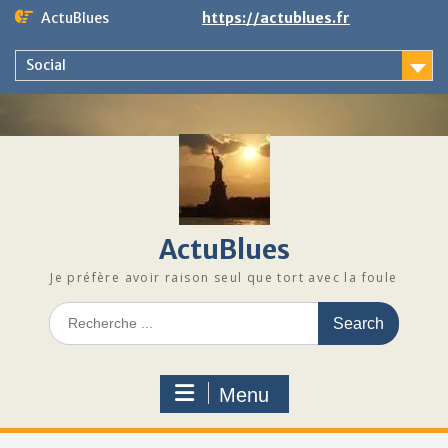
Skip
ActuBlues
https://actublues.fr
to
content
Social
ActuBlues
Je préfère avoir raison seul que tort avec la foule
Search
for:
Menu