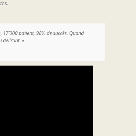
cès.
es, 17’000 patient, 98% de succès. Quand
 délirant. »