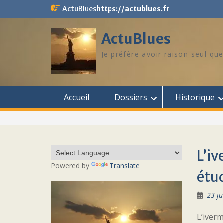
Skip
ActuBlues
https://actublues.fr
to
content
ActuBlues
Je préfère avoir raison seul que
Accueil
Dossiers
Historique
L’iv
Powered by
Translate
étud
23 ju
L’iverm