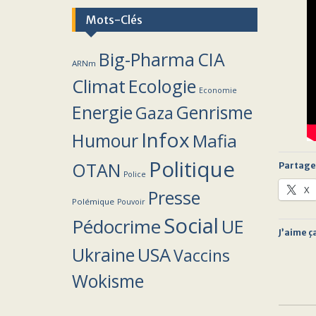
Mots-Clés
Big-Pharma
CIA
ARNm
Climat
Ecologie
Economie
Energie
Genrisme
Gaza
Infox
Humour
Mafia
Politique
OTAN
Partager
Police
X
Presse
Polémique
Pouvoir
Social
Pédocrime
UE
J’aime ça
Ukraine
USA
Vaccins
Wokisme