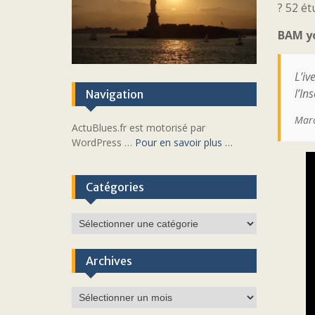
? 52 ét
BAM y
L’iv
l’In
Navigation
Marc
ActuBlues.fr est motorisé par
WordPress …
Pour en savoir plus …
Catégories
Catégories
Archives
Archives