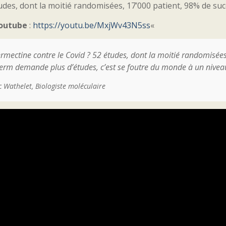
udes, dont la moitié randomisées, 17’000 patient, 98% de suc
outube
:
https://youtu.be/MxjWv43N5ss
«
ermectine contre le Covid ? 52 études, dont la moitié randomisé
serm demande plus d’études, c’est se foutre du monde à un niveau
 Wathelet, Biologiste moléculaire