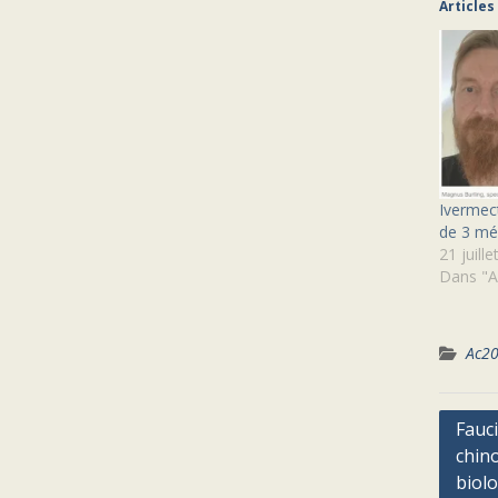
Articles
Ivermect
de 3 mé
21 juill
Dans "A
Ac2
Navig
Fauci
chino
de
biol
l’arti