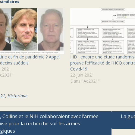
 similaires
ine et fin de pandémie ? Appel
IJID : encore une étude randomis
decins suédois
prouve l’efficacité de l’HCQ contre
et 2021
Covid-19
c2021"
22 juin 2021
Dans "Ac2021"
021
,
Historique
ation
, Collins et le NIH collaboraient avec l’armée
La gu
ise pour la recherche sur les armes
ogiques
cle