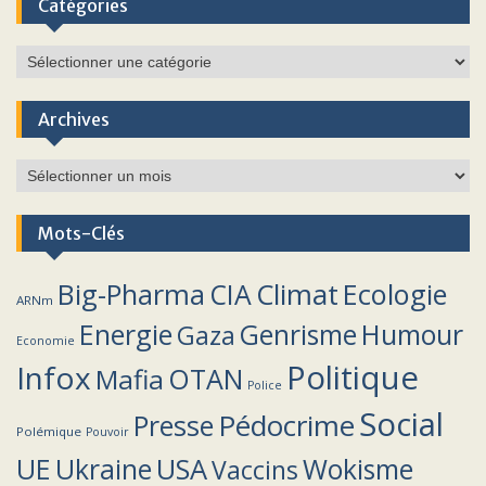
Catégories
Catégories
Archives
Archives
Mots-Clés
Climat
Big-Pharma
CIA
Ecologie
ARNm
Energie
Humour
Genrisme
Gaza
Economie
Politique
Infox
OTAN
Mafia
Police
Social
Pédocrime
Presse
Polémique
Pouvoir
UE
Ukraine
USA
Wokisme
Vaccins