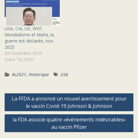
USA, CIA, UE, WEF,
Mondialisme et Mafia, la
guerre est déclarée, nov.
2025
28 novembre 2025
Dans "Ac2025"
Ac2021
,
Historique
USA
Navigation
La FFDA a annoncé un nouvel avertissement pour
de
le vaccin Covid-19 Johnson & Johnson
l’article
la FDA associe quatre «événements indésirables»
au vaccin Pfizer