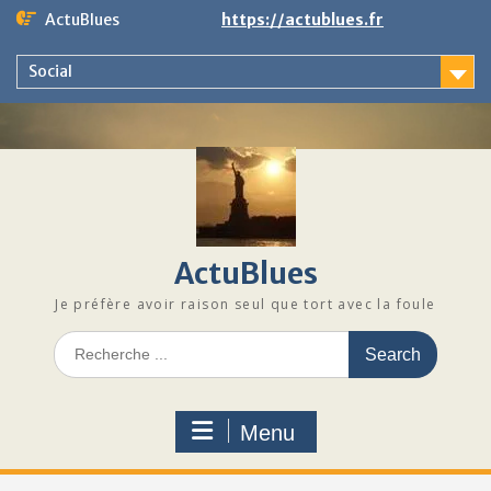
Skip
ActuBlues
https://actublues.fr
to
content
Social
ActuBlues
Je préfère avoir raison seul que tort avec la foule
Search
for:
Menu