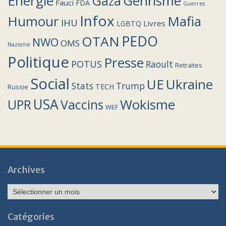
Energie
Genrisme
Gaza
Fauci
FDA
Guerres
Infox
Humour
Mafia
IHU
Livres
LGBTQ
PEDO
OTAN
NWO
OMS
Nazisme
Politique
Presse
POTUS
Raoult
Retraites
Social
UE
Ukraine
Stats
Trump
TECH
Russie
USA
Wokisme
Vaccins
UPR
WEF
Archives
Archives
Catégories