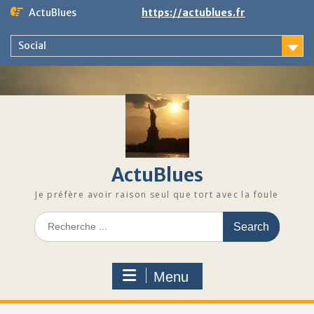
Skip
ActuBlues
https://actublues.fr
to
content
Social
ActuBlues
Je préfère avoir raison seul que tort avec la foule
Search
for:
Menu