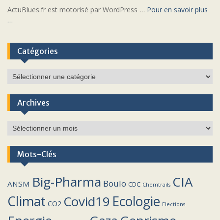
ActuBlues.fr est motorisé par WordPress …
Pour en savoir plus
…
Catégories
Catégories
Archives
Archives
Mots-Clés
Big-Pharma
CIA
Boulo
ANSM
CDC
Chemtrails
Climat
Covid19
Ecologie
CO2
Elections