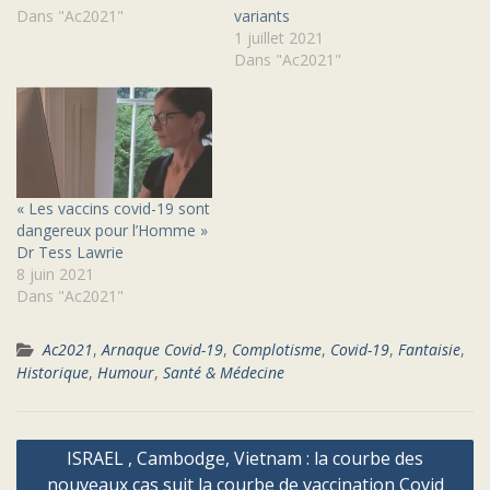
Dans "Ac2021"
variants
1 juillet 2021
Dans "Ac2021"
« Les vaccins covid-19 sont
dangereux pour l’Homme »
Dr Tess Lawrie
8 juin 2021
Dans "Ac2021"
Ac2021
,
Arnaque Covid-19
,
Complotisme
,
Covid-19
,
Fantaisie
,
Historique
,
Humour
,
Santé & Médecine
Navigation
ISRAEL , Cambodge, Vietnam : la courbe des
de
nouveaux cas suit la courbe de vaccination Covid