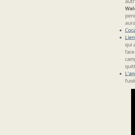
autr
Wal
pen
aura
Coca
Lien
qui 
face
camp
quit
L’an
fusé