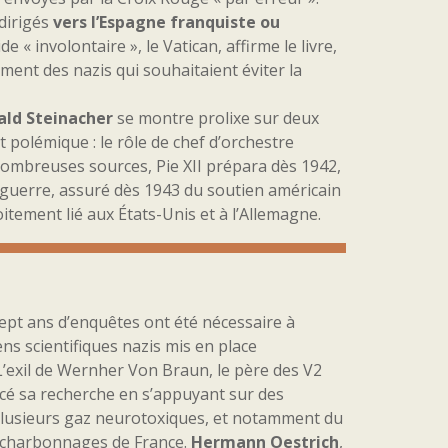
 dirigés
vers l’Espagne franquiste ou
 « involontaire », le Vatican, affirme le livre,
ment des nazis qui souhaitaient éviter la
ald Steinacher
se montre prolixe sur deux
t polémique : le rôle de chef d’orchestre
 nombreuses sources, Pie XII prépara dès 1942,
e guerre, assuré dès 1943 du soutien américain
roitement lié aux États-Unis et à l’Allemagne.
sept ans d’enquêtes ont été nécessaire à
s scientifiques nazis mis en place
L’exil de Wernher Von Braun, le père des V2
ncé sa recherche en s’appuyant sur des
lusieurs gaz neurotoxiques, et notamment du
ux charbonnages de France.
Hermann Oestrich
,