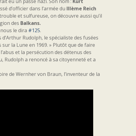
urait eu un passé nazi. Son nom :
Kurt
assé d’officier dans l’armée du
IIIème Reich
e trouble et sulfureuse, on découvre aussi qu’il
région des
Balkans.
 nous le dira
#125
.
ces d’Arthur Rudolph, le spécialiste des fusées
 sur la Lune en 1969. » Plutôt que de faire
 l’abus et la persécution des détenus des
, Rudolph a renoncé à sa citoyenneté et a
toire de Wernher von Braun, l’inventeur de la