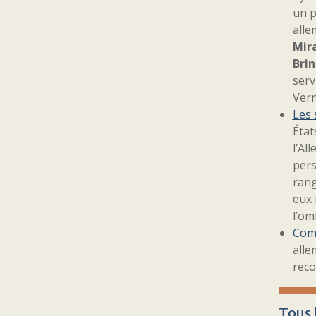
un p
alle
Mir
Bri
serv
Vern
Les 
État
l’Al
pers
rang
eux 
l’om
Comm
alle
reco
Tous 