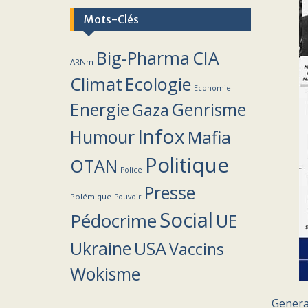
Mots-Clés
Big-Pharma
CIA
ARNm
Climat
Ecologie
Economie
Energie
Genrisme
Gaza
Infox
Humour
Mafia
Politique
OTAN
Police
Presse
Polémique
Pouvoir
Social
Pédocrime
UE
Ukraine
USA
Vaccins
Wokisme
Genera