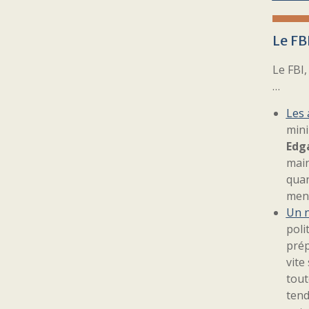
Le FB
Le FBI
…
Les 
mini
Edga
main
quan
mena
Un n
poli
prép
vite
tout
tend