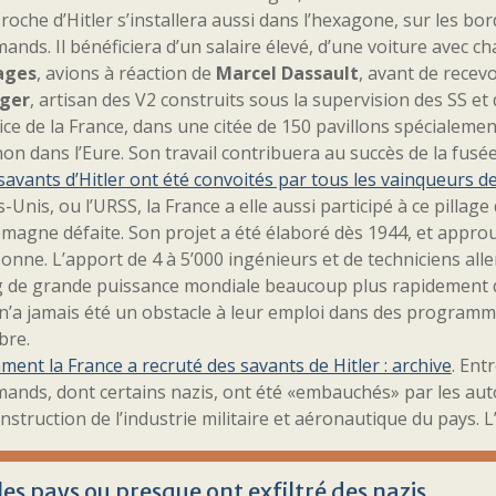
roche d’Hitler s’installera aussi dans l’hexagone, sur les bo
mands. Il bénéficiera d’un salaire élevé, d’une voiture avec c
ages
, avions à réaction de
Marcel Dassault
, avant de recev
nger
, artisan des V2 construits sous la supervision des SS et 
ice de la France, dans une citée de 150 pavillons spécialem
on dans l’Eure. Son travail contribuera au succès de la fusé
savants d’Hitler ont été convoités par tous les vainqueurs 
s-Unis, ou l’URSS, la France a elle aussi participé à ce pilla
lemagne défaite. Son projet a été élaboré dès 1944, et appro
onne. L’apport de 4 à 5’000 ingénieurs et de techniciens al
 de grande puissance mondiale beaucoup plus rapidement qu
n’a jamais été un obstacle à leur emploi dans des programmes 
bre.
ent la France a recruté des savants de Hitler : archive
. Ent
mands, dont certains nazis, ont été «embauchés» par les auto
nstruction de l’industrie militaire et aéronautique du pays. 
les pays ou presque ont exfiltré des nazis …