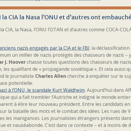
I la CIA la Nasa l’ONU et d’autres ont embauch
, la CIA, la Nasa, l’ONU l’OTAN et d’autres comme COCA-CO
anciens nazis engagés par la CIA et le FBI
. la déclassificati
mum un millier de nazis protégés des chasseurs de nazis – y
r J. Hoover
chasse toutes questions des chasseurs de nazis
, les qualifiant de « propagande soviétique ». Et cela aussi 
d le journaliste
Charles Allen
cherche à enquêter sur le suje
ce potentielle.
azi à l’ONU, le scandale Kurt Waldheim
. Aujourd’hui dans Aff
tique qui a fait trembler l’Autriche et indigné le monde entie
arent à élire leur nouveau président. Entre les candidats en l
 sur la bataille des mots et le combat des idées. Les rues de
es les manigances. Les journalistes étrangers présents dans
ue et nauséabonde. C’est dans ce contexte – et à moins de d