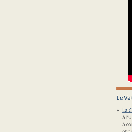
Le Va
La C
à l’
à co
et a