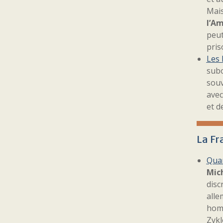
Mais
l’A
peut
pris
Les 
sub
souv
avec
et d
La Fr
Quan
Mic
disc
alle
homm
Zykl