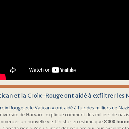
tican et la Croix-Rouge ont aidé à exfiltrer les 
roix Rouge et le Vatican « ont aidé à fuir des milliers de Nazi
Université de Harvard, explique comment des milliers de nazis
mmencer un nouvelle vie. L’historien estime que
8’000 homme
u Canada rien qu’en utilisant des papiers qui leur avaient ét