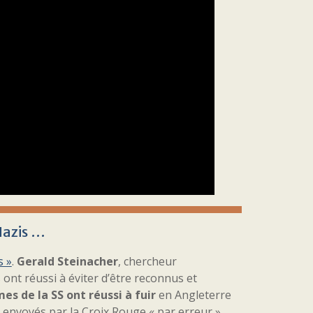
Nazis …
s »
.
Gerald Steinacher
, chercheur
 ont réussi à éviter d’être reconnus et
s de la SS ont réussi à fuir
en Angleterre
é envoyés par la Croix Rouge « par erreur ».