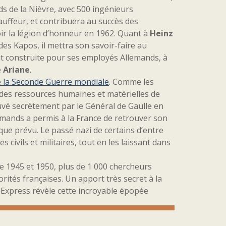
rds de la Nièvre, avec 500 ingénieurs
hauffeur, et contribuera au succès des
oir la légion d’honneur en 1962. Quant à
Heinz
des Kapos, il mettra son savoir-faire au
ent construite pour ses employés Allemands, à
e
Ariane
.
de la Seconde Guerre mondiale
. Comme les
ge des ressources humaines et matérielles de
uvé secrètement par le Général de Gaulle en
lemands a permis à la France de retrouver son
e prévu. Le passé nazi de certains d’entre
civils et militaires, tout en les laissant dans
re 1945 et 1950, plus de 1 000 chercheurs
rités françaises. Un apport très secret à la
L’Express révèle cette incroyable épopée