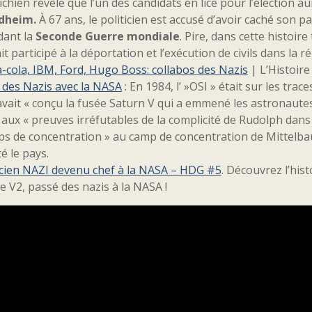
ichien révèle que l’un des candidats en lice pour l’élection a
dheim.
À 67 ans, le politicien est accusé d’avoir caché son p
dant la
Seconde Guerre mondiale
. Pire, dans cette histoir
it participé à la déportation et l’exécution de civils dans la 
-cola, IBM, Ford, Hugo Boss: collabos des Nazis
| L’Histoire
 des Nazis avec la NASA
: En 1984, l’ »OSI » était sur les tra
avait « conçu la fusée Saturn V qui a emmené les astronautes
 aux « preuves irréfutables de la complicité de Rudolph dans
s de concentration » au camp de concentration de Mittelbau
té le pays.
cien NAZI devenu chef à la NASA – HDG #5
. Découvrez l’his
e V2, passé des nazis à la NASA !