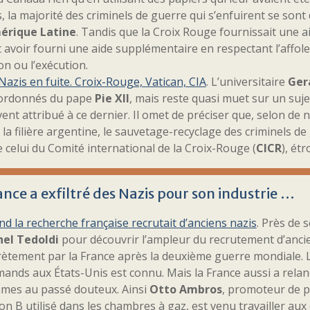
, la majorité des criminels de guerre qui s’enfuirent se sont
mérique Latine
. Tandis que la Croix Rouge fournissait une aide
 avoir fourni une aide supplémentaire en respectant l’affole
on ou l’exécution.
Nazis en fuite. Croix-Rouge, Vatican, CIA
. L’universitaire
Ger
ordonnés du pape
Pie XII
, mais reste quasi muet sur un suje
ent attribué à ce dernier. Il omet de préciser que, selon de
 la filière argentine, le sauvetage-recyclage des criminels d
e celui du Comité international de la Croix-Rouge (
CICR
), ét
ance a exfiltré des Nazis pour son industrie …
d la recherche française recrutait d’anciens nazis
. Près de 
hel Tedoldi
pour découvrir l’ampleur du recrutement d’ancien
rètement par la France après la deuxième guerre mondiale. 
mands aux États-Unis est connu. Mais la France aussi a rela
es au passé douteux. Ainsi
Otto Ambros
, promoteur de p
on B utilisé dans les chambres à gaz, est venu travailler a