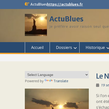
Skip
ActuBlues
https://actublues.fr
to
content
ActuBlues
Je préfère avoir raison seul que
Accueil
Dossiers
Historique
Le 
Powered by
Translate
19 s
Si l’on
ont ét
s’échap