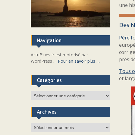
une his
Des N
Père fo
Navigation
europé
corrig
ActuBlues.fr est motorisé par
présid
WordPress …
Pour en savoir plus …
Tous ce
et larg
Catégories
Catégories
Archives
Archives