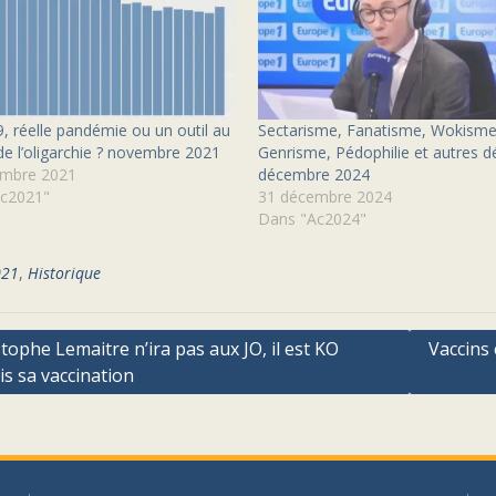
, réelle pandémie ou un outil au
Sectarisme, Fanatisme, Wokisme
de l’oligarchie ? novembre 2021
Genrisme, Pédophilie et autres dé
mbre 2021
décembre 2024
c2021"
31 décembre 2024
Dans "Ac2024"
021
,
Historique
ation
tophe Lemaitre n’ira pas aux JO, il est KO
Vaccins 
s sa vaccination
cle