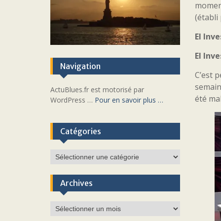
moment 
(établi
El Inv
El Inv
Navigation
C’est 
semaine
ActuBlues.fr est motorisé par
été mal
WordPress …
Pour en savoir plus …
Catégories
Catégories
Archives
Archives