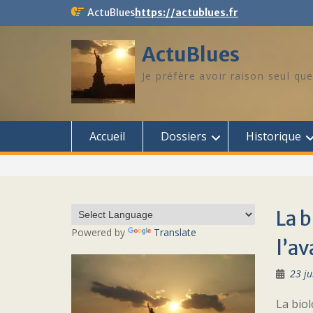
Skip
ActuBlues
https://actublues.fr
to
content
ActuBlues
Je préfère avoir raison seul que
Accueil
Dossiers
Historique
La b
Powered by
Translate
l’av
23 ju
La biol