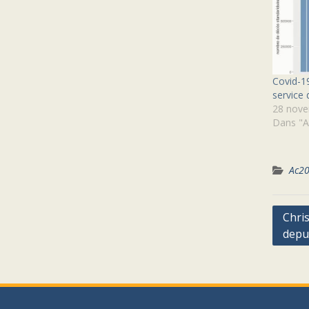
Covid-19
service 
28 nove
Dans "A
Ac2
Navig
Chris
depui
de
l’arti