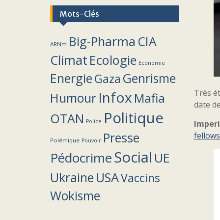
Mots-Clés
Big-Pharma
CIA
ARNm
Climat
Ecologie
Economie
Energie
Genrisme
Gaza
Très é
Infox
Humour
Mafia
date d
Politique
OTAN
Police
Imperi
Presse
fellow
Polémique
Pouvoir
Social
Pédocrime
UE
Ukraine
USA
Vaccins
Wokisme