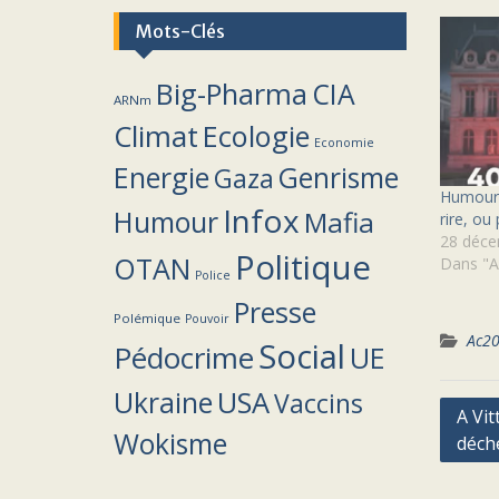
Mots-Clés
Big-Pharma
CIA
ARNm
Climat
Ecologie
Economie
Energie
Genrisme
Gaza
Humour 
Infox
Humour
Mafia
rire, ou
28 déce
Politique
OTAN
Dans "A
Police
Presse
Polémique
Pouvoir
Ac2
Social
Pédocrime
UE
Ukraine
USA
Vaccins
Navig
A Vit
Wokisme
déch
de
l’arti