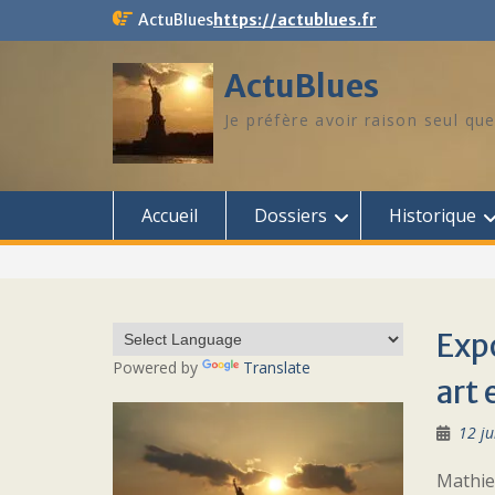
Skip
ActuBlues
https://actublues.fr
to
content
ActuBlues
Je préfère avoir raison seul que
Accueil
Dossiers
Historique
Exp
Powered by
Translate
art 
12 ju
Mathie