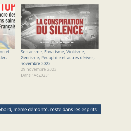
ion et
Sectarisme, Fanatisme, Wokisme,
déc.
Genrisme, Pédophilie et autres dérives,
novembre 2023
29 novembre 2023
Dans "Ac2023"
obard, même démonté, reste dans les esprits