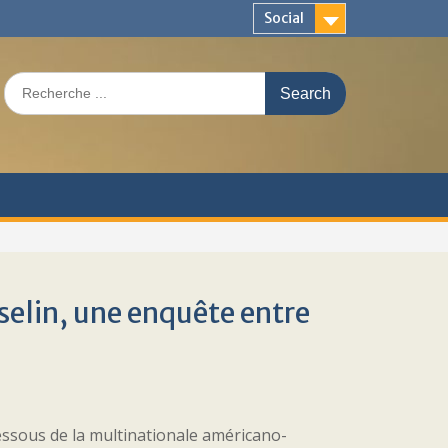
Social
Search
for:
elin, une enquête entre
essous de la multinationale américano-