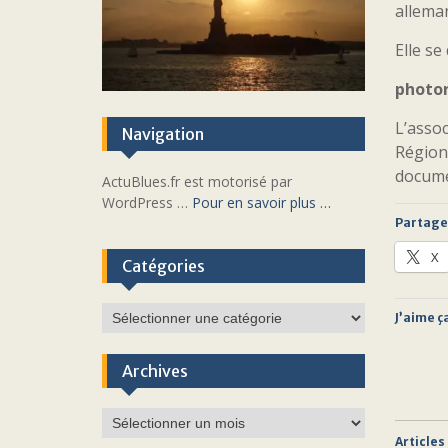
allema
Elle se
photo
L’assoc
Navigation
Région
docume
ActuBlues.fr est motorisé par
WordPress …
Pour en savoir plus …
Partager
X
Catégories
Catégories
J’aime ça
Archives
Archives
Articles