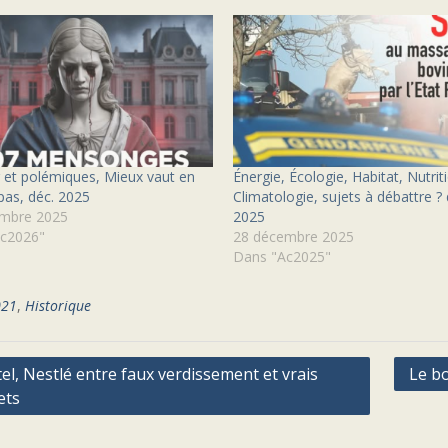
et polémiques, Mieux vaut en
Énergie, Écologie, Habitat, Nutrit
 pas, déc. 2025
Climatologie, sujets à débattre ? 
mbre 2025
2025
c2026"
28 décembre 2025
Dans "Ac2025"
021
,
Historique
ation
tel, Nestlé entre faux verdissement et vrais
Le b
ets
cle