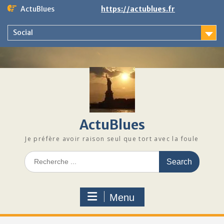
Skip
ActuBlues
https://actublues.fr
to
content
Social
ActuBlues
Je préfère avoir raison seul que tort avec la foule
Search
for:
Menu