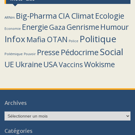
Climat
Big-Pharma
CIA
Ecologie
ARNm
Energie
Humour
Genrisme
Gaza
Economie
Politique
Infox
OTAN
Mafia
Police
Social
Pédocrime
Presse
Polémique
Pouvoir
UE
Ukraine
USA
Wokisme
Vaccins
Archives
Archives
Catégories