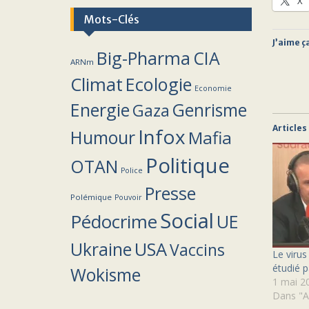
X
Mots-Clés
J’aime ça
Big-Pharma
CIA
ARNm
Climat
Ecologie
Economie
Energie
Genrisme
Gaza
Articles
Infox
Humour
Mafia
Politique
OTAN
Police
Presse
Polémique
Pouvoir
Social
Pédocrime
UE
Ukraine
USA
Vaccins
Le virus
étudié 
Wokisme
1 mai 2
Dans "A