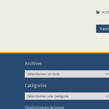
Ac2
Navig
Vacci
de
l’arti
Archives
Archives
Catégories
Catégories
Statistiques du blog