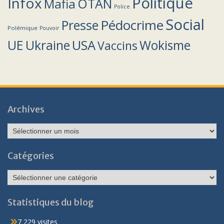
Politique
Infox
OTAN
Mafia
Police
Social
Pédocrime
Presse
Polémique
Pouvoir
UE
Ukraine
USA
Wokisme
Vaccins
Archives
Archives
Catégories
Catégories
Statistiques du blog
7 229 visites