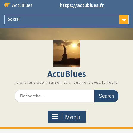
Skip
ActuBlues
https://actublues.fr
to
content
Social
ActuBlues
Je préfère avoir raison seul que tort avec la foule
Search
for:
Menu