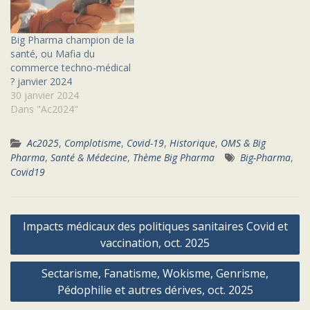
Big Pharma champion de la
santé, ou Mafia du
commerce techno-médical
? janvier 2024
30 janvier 2024
Dans "Ac2024"
Ac2025
,
Complotisme
,
Covid-19
,
Historique
,
OMS & Big
Pharma
,
Santé & Médecine
,
Thème Big Pharma
Big-Pharma
,
Covid19
Navigation
Impacts médicaux des politiques sanitaires Covid et
de
vaccination, oct. 2025
l’article
Sectarisme, Fanatisme, Wokisme, Genrisme,
Pédophilie et autres dérives, oct. 2025