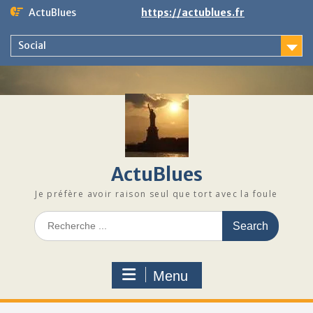
Skip
ActuBlues
https://actublues.fr
to
content
Social
ActuBlues
Je préfère avoir raison seul que tort avec la foule
Search
for:
Menu