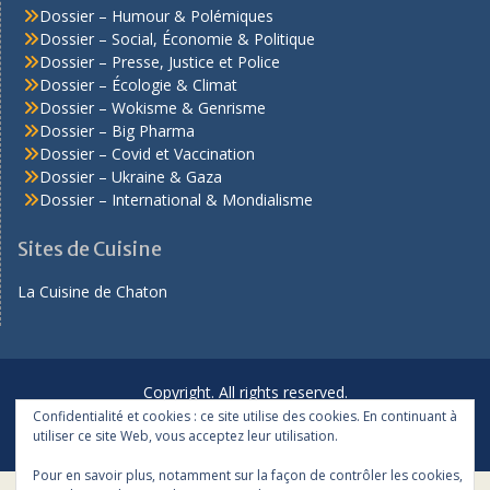
Dossier – Humour & Polémiques
Dossier – Social, Économie & Politique
Dossier – Presse, Justice et Police
Dossier – Écologie & Climat
Dossier – Wokisme & Genrisme
Dossier – Big Pharma
Dossier – Covid et Vaccination
Dossier – Ukraine & Gaza
Dossier – International & Mondialisme
Sites de Cuisine
La Cuisine de Chaton
Copyright. All rights reserved.
Confidentialité et cookies : ce site utilise des cookies. En continuant à
Proudly powered by WordPress
|
Education Hub by
WEN
utiliser ce site Web, vous acceptez leur utilisation.
Themes
Pour en savoir plus, notamment sur la façon de contrôler les cookies,