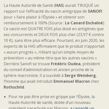
La Haute Autorité de Santé (
HAS
) aurait TRUQUÉ un
rapport sur l’efficacité du vaccin antigrippe de
SANOFI
pour « faire plaisir à l’Élysée » et obtenir son
remboursement à 100% (Source :
Le Canard Enchaîné
).
Ce vaccin est QUATRE FOIS plus dosé en antigènes que
ses concurrents et DEUX FOIS plus cher (23,97 € contre
10 €), sans être plus efficace. Pourtant, en juin 2020, les
experts de la HAS affirmaient que le produit n’apportait
« aucun progrès », n’étant qu’un simple moyen de
prévention « au même titre que les autres vaccins ».
Derrière Sanofi se trouve
Frédéric Oudea
, président
du conseil d’administration et ancien proche de la
sphère macroniste. Il a succédé à
Serge Weinberg
,
l’homme qui avait introduit
Emmanuel Macron
chez
Rothschild
.
Pour ne pas être prise en grippe par l’Élysée, la
Haute Autorité de santé, dotée d’un nouveau
président parachuté par Macron,
a caviardé un