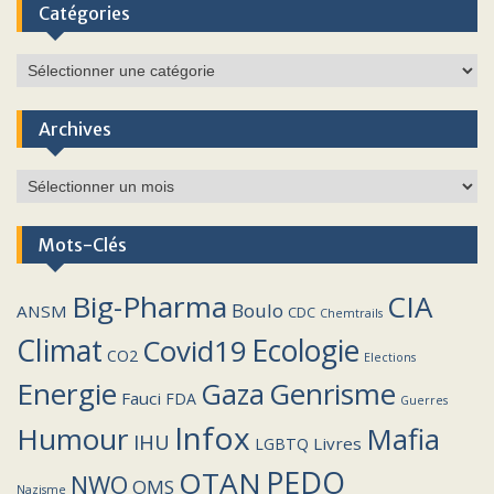
Catégories
Catégories
Archives
Archives
Mots-Clés
Big-Pharma
CIA
Boulo
ANSM
CDC
Chemtrails
Climat
Covid19
Ecologie
CO2
Elections
Energie
Genrisme
Gaza
Fauci
FDA
Guerres
Infox
Humour
Mafia
IHU
Livres
LGBTQ
PEDO
OTAN
NWO
OMS
Nazisme