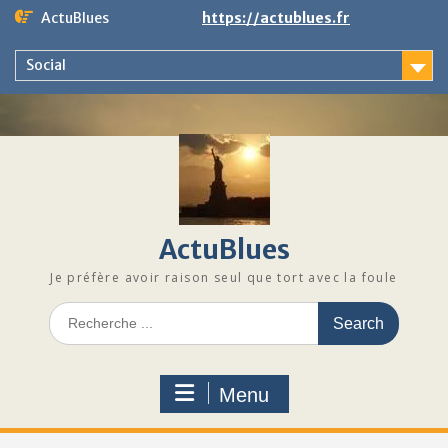
Skip
ActuBlues
https://actublues.fr
to
content
Social
ActuBlues
Je préfère avoir raison seul que tort avec la foule
Search
for:
Menu