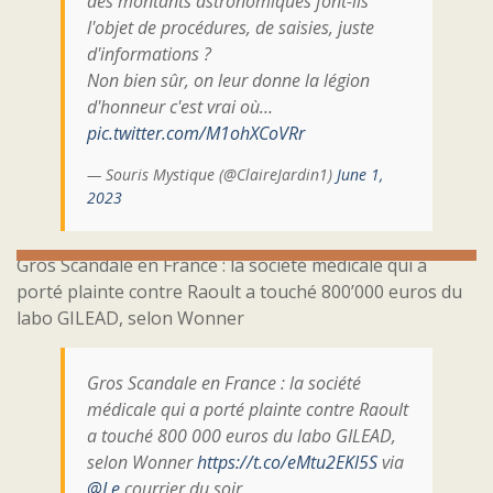
des montants astronomiques font-ils
l'objet de procédures, de saisies, juste
d'informations ?
Non bien sûr, on leur donne la légion
d'honneur c'est vrai où…
pic.twitter.com/M1ohXCoVRr
— Souris Mystique (@ClaireJardin1)
June 1,
2023
Gros Scandale en France : la société médicale qui a
porté plainte contre Raoult a touché 800’000 euros du
labo GILEAD, selon Wonner
Gros Scandale en France : la société
médicale qui a porté plainte contre Raoult
a touché 800 000 euros du labo GILEAD,
selon Wonner
https://t.co/eMtu2EKl5S
via
@Le
courrier du soir