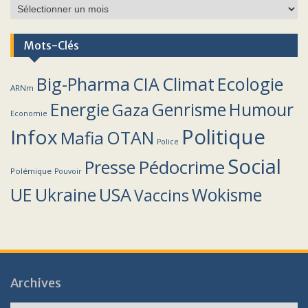
Archives
Mots-Clés
Climat
Big-Pharma
CIA
Ecologie
ARNm
Energie
Humour
Genrisme
Gaza
Economie
Politique
Infox
OTAN
Mafia
Police
Social
Pédocrime
Presse
Polémique
Pouvoir
UE
Ukraine
USA
Wokisme
Vaccins
Archives