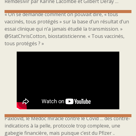
Remdesivir par Karine Lacombe et Gilbert Deray …
« On se demande comment on pouvait dire, « tous
vaccinés, tous protégés » sur la base d’un résultat d’un
essai clinique qui n’a jamais étudié la transmission. »
@StatChrisCotton, biostatisticienne. « Tous vaccinés,
tous protégés ? »
Paxlovid, le Médoc miracle contre le Covid … des contre-
indications à la pelle, protocole trop complexe, une
gabegie financière, mais puisque c’est du Pfizer ..