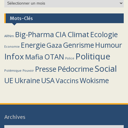
Archives
Mots-Clés
Climat
Big-Pharma
CIA
Ecologie
ARNm
Energie
Humour
Genrisme
Gaza
Economie
Politique
Infox
OTAN
Mafia
Police
Social
Pédocrime
Presse
Polémique
Pouvoir
UE
Ukraine
USA
Wokisme
Vaccins
Archives
Archives