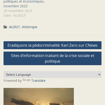
politiques et économiques,
novembre 2023
29 novembre 2023
Dans "Ac2023"
Ac2021
,
Historique
Navigation
Eradiquons la pédocriminalité: Karl Zero sur CNews
de
Sites d’information traitant de la crise sociale et
l’article
politique
Powered by
Translate