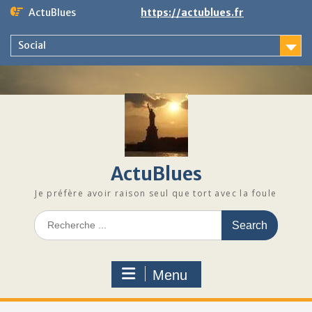
Skip
ActuBlues
https://actublues.fr
to
content
Social
ActuBlues
Je préfère avoir raison seul que tort avec la foule
Search
for:
Menu